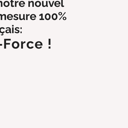
notre nouvel
 mesure 100%
çais:
-Force !
OIR PLUS