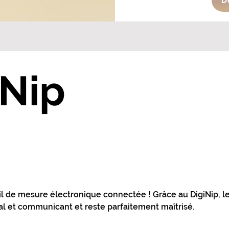
D
iNip
dispensable pour maitriser 
l de mesure électronique connectée !
Grâce au DigiNip, l
al et communicant et reste parfaitement maîtrisé.