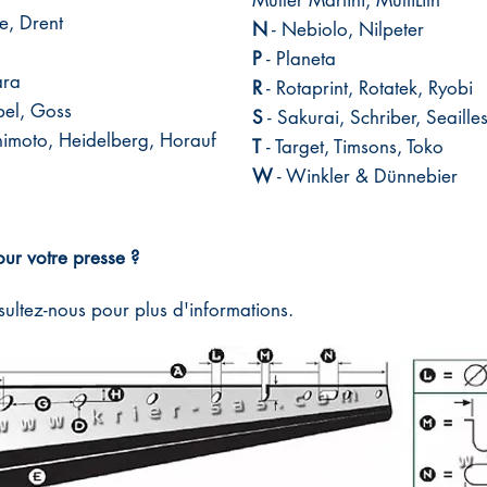
Müller Martini, MultiLith​
, Drent​
N
- Nebiolo, Nilpeter​
P
- Planeta​
ra​
R
- Rotaprint, Rotatek, Ryobi​
el, Goss​
S
- Sakurai, Schriber, Seaill
imoto, Heidelberg, Horauf​
T
- Target, Timsons, Toko
W
- Winkler & Dünnebier
ur votre presse ?
ultez-nous pour plus d'informations.