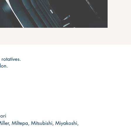
rotatives.
lon.
.
ri​
ller, Miltepa, Mitsubishi, Miyakoshi,