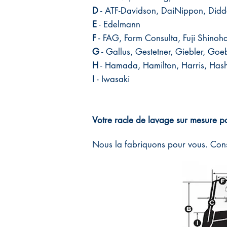
D
- ATF-Davidson, DaiNippon, Didde
E
- Edelmann​
F
- FAG, Form Consulta, Fuji Shinoha
G
- Gallus, Gestetner, Giebler, Goeb
H
- Hamada, Hamilton, Harris, Hash
I
- Iwasaki​
Votre racle de lavage sur mesure po
Nous la fabriquons pour vous. Cons