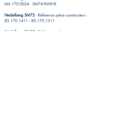
M6.170.0024 - SM74-FMW-B
Heidelberg SM72
- Référence pièce constructeur :
83.170.1411 - 83.170
.1311
Heidelberg SM52
- Référence pièce constructeur :
G4.170.0101
Heidelberg MO65
- Référence pièce constructeur :
53.170.1311
Autres presses et références, nous consulter