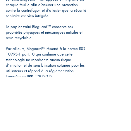
chaque feuille afin d’assurer une protection
contre la contrefaçon et d’attester que la sécurité
sanitaire est bien intégrée.
Le papier traité Bioguard™ conserve ses
propriétés physiques et mécaniques initiales et
reste recyclable.
Par ailleurs, Bioguard™ répond à la norme ISO
10993-1 part.10 qui confirme que cette
technologie ne représente aucun risque
d’irritation et de sensibilisation cutanée pour les
utilisateurs et répond à la réglementation
Européenne BPR 528/2012.
En savoir plus
FEEL SAFE. BE SAFE. STAY SAFE